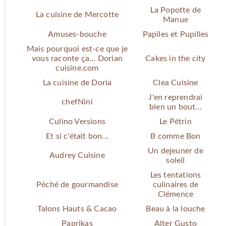
La Popotte de
La cuisine de Mercotte
Manue
Amuses-bouche
Papiles et Pupilles
Mais pourquoi est-ce que je
vous raconte ça... Dorian
Cakes in the city
cuisine.com
La cuisine de Doria
Clea Cuisine
J'en reprendrai
chefNini
bien un bout...
Culino Versions
Le Pétrin
Et si c'était bon...
B comme Bon
Un dejeuner de
Audrey Cuisine
soleil
Les tentations
Péché de gourmandise
culinaires de
Clémence
Talons Hauts & Cacao
Beau à la louche
Paprikas
Alter Gusto