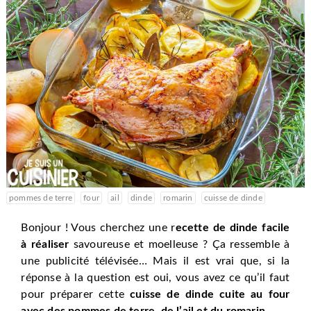
pommes de terre
four
ail
dinde
romarin
cuisse de dinde
Bonjour ! Vous cherchez une r
ecette de dinde facile
à réaliser
savoureuse et moelleuse ? Ça ressemble à
une publicité télévisée… Mais il est vrai que, si la
réponse à la question est oui, vous avez ce qu’il faut
pour préparer cette
cuisse de dinde cuite au four
avec des pommes de terre, de l’ail et du romarin
.