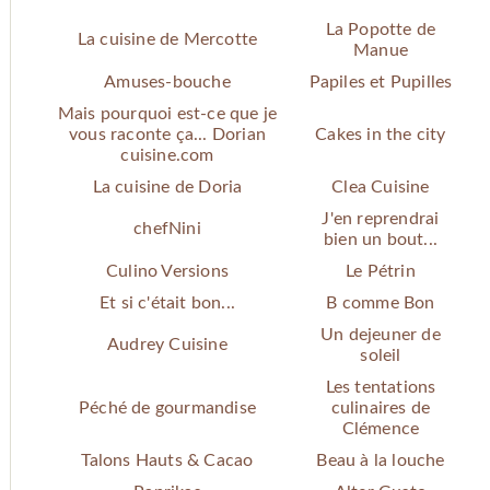
La Popotte de
La cuisine de Mercotte
Manue
Amuses-bouche
Papiles et Pupilles
Mais pourquoi est-ce que je
vous raconte ça... Dorian
Cakes in the city
cuisine.com
La cuisine de Doria
Clea Cuisine
J'en reprendrai
chefNini
bien un bout...
Culino Versions
Le Pétrin
Et si c'était bon...
B comme Bon
Un dejeuner de
Audrey Cuisine
soleil
Les tentations
Péché de gourmandise
culinaires de
Clémence
Talons Hauts & Cacao
Beau à la louche