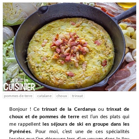
pommes de terre
catalane
choux
trinxat
Bonjour ! Ce
trinxat de la Cerdanya
ou
trinxat de
choux et de pommes de terre
est l’un des plats qui
me rappellent
les séjours de ski en groupe dans les
Pyrénées
. Pour moi, c’est une de ces spécialités
locales que l’on découvre lors d’un voyage dans le lieu