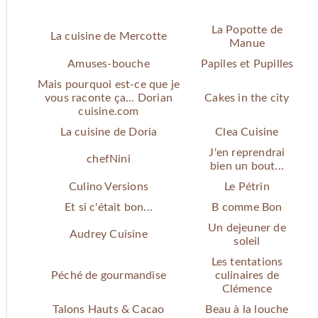
La Popotte de
La cuisine de Mercotte
Manue
Amuses-bouche
Papiles et Pupilles
Mais pourquoi est-ce que je
vous raconte ça... Dorian
Cakes in the city
cuisine.com
La cuisine de Doria
Clea Cuisine
J'en reprendrai
chefNini
bien un bout...
Culino Versions
Le Pétrin
Et si c'était bon...
B comme Bon
Un dejeuner de
Audrey Cuisine
soleil
Les tentations
Péché de gourmandise
culinaires de
Clémence
Talons Hauts & Cacao
Beau à la louche