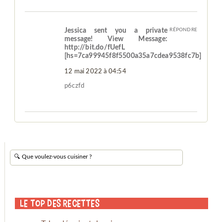
Jessica sent you a private
RÉPONDRE
message! View Message:
http://bit.do/fUefL
[hs=7ca99945f8f5500a35a7cdea9538fc7b]
12 mai 2022 à 04:54
p6czfd
Le Top des Recettes