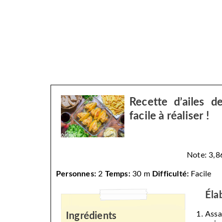
Recette d’ailes de
facile à réaliser !
Note: 3,86
Personnes:
2
Temps:
30 m
Difficulté:
Facile
Éla
Assa
Ingrédients