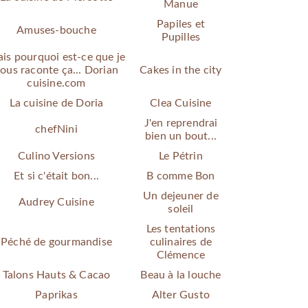
Manue
Papiles et
Amuses-bouche
Pupilles
is pourquoi est-ce que je
ous raconte ça... Dorian
Cakes in the city
cuisine.com
La cuisine de Doria
Clea Cuisine
J'en reprendrai
chefNini
bien un bout...
Culino Versions
Le Pétrin
Et si c'était bon...
B comme Bon
Un dejeuner de
Audrey Cuisine
soleil
Les tentations
Péché de gourmandise
culinaires de
Clémence
Talons Hauts & Cacao
Beau à la louche
Paprikas
Alter Gusto