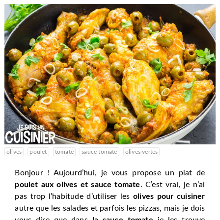
olives
poulet
tomate
sauce tomate
olives vertes
Bonjour ! Aujourd’hui, je vous propose un plat de
poulet aux olives et sauce tomate
. C’est vrai, je n’ai
pas trop l’habitude d’utiliser les
olives pour cuisiner
autre que les salades et parfois les pizzas, mais je dois
vous dire que dans
la sauce tomate
je les trouve