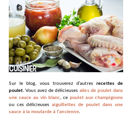
Sur le blog, vous trouverez d’autres
recettes de
poulet
. Vous avez de délicieuses
ailes de poulet dans
une sauce au vin blanc
, ce
poulet aux champignons
ou ces délicieuses
aiguillettes de poulet dans une
sauce à la moutarde à l’ancienne
.