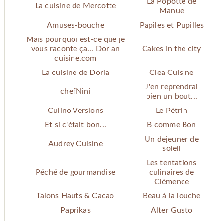
La Popotte de
La cuisine de Mercotte
Manue
Amuses-bouche
Papiles et Pupilles
Mais pourquoi est-ce que je
vous raconte ça... Dorian
Cakes in the city
cuisine.com
La cuisine de Doria
Clea Cuisine
J'en reprendrai
chefNini
bien un bout...
Culino Versions
Le Pétrin
Et si c'était bon...
B comme Bon
Un dejeuner de
Audrey Cuisine
soleil
Les tentations
Péché de gourmandise
culinaires de
Clémence
Talons Hauts & Cacao
Beau à la louche
Paprikas
Alter Gusto