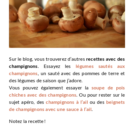
Sur le blog, vous trouverez d’autres
recettes avec des
champignons
. Essayez les
légumes sautés aux
champignons
, un sauté avec des pommes de terre et
des légumes de saison que j’adore.
Vous pouvez également essayer la
soupe de pois
chiches avec des champignons
. Ou pour rester sur le
sujet apéro, des
champignons à l’ail
ou des
beignets
de champignons avec une sauce à l’ail
.
Notez la recette !