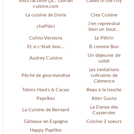
vous raconte ça... Dorian
Cakes in the city
cuisine.com
La cuisine de Doria
Clea Cuisine
J'en reprendrai
chefNini
bien un bout...
Culino Versions
Le Pétrin
Et si c'était bon...
B comme Bon
Un dejeuner de
Audrey Cuisine
soleil
Les tentations
Péché de gourmandise
culinaires de
Clémence
Talons Hauts & Cacao
Beau à la louche
Paprikas
Alter Gusto
La Danse des
La Cuisine de Bernard
Casseroles
Gâteaux en Espagne
Cuisine 2 soeurs
Happy Papilles