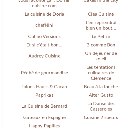
vous raconte ça... Dorian
Cakes in the city
cuisine.com
La cuisine de Doria
Clea Cuisine
J'en reprendrai
chefNini
bien un bout...
Culino Versions
Le Pétrin
Et si c'était bon...
B comme Bon
Un dejeuner de
Audrey Cuisine
soleil
Les tentations
Péché de gourmandise
culinaires de
Clémence
Talons Hauts & Cacao
Beau à la louche
Paprikas
Alter Gusto
La Danse des
La Cuisine de Bernard
Casseroles
Gâteaux en Espagne
Cuisine 2 soeurs
Happy Papilles