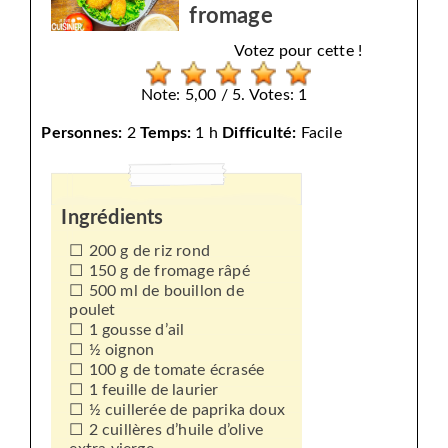
fromage
Votez pour cette !
Note: 5,00 / 5. Votes: 1
Personnes:
2
Temps:
1 h
Difficulté:
Facile
Ingrédients
200 g de riz rond
150 g de fromage râpé
500 ml de bouillon de
poulet
1 gousse d’ail
½ oignon
100 g de tomate écrasée
1 feuille de laurier
½ cuillerée de paprika doux
2 cuillères d’huile d’olive