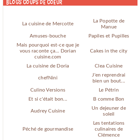
Blogs coups de coeur
La Popotte de
La cuisine de Mercotte
Manue
Amuses-bouche
Papiles et Pupilles
Mais pourquoi est-ce que je
vous raconte ça... Dorian
Cakes in the city
cuisine.com
La cuisine de Doria
Clea Cuisine
J'en reprendrai
chefNini
bien un bout...
Culino Versions
Le Pétrin
Et si c'était bon...
B comme Bon
Un dejeuner de
Audrey Cuisine
soleil
Les tentations
Péché de gourmandise
culinaires de
Clémence