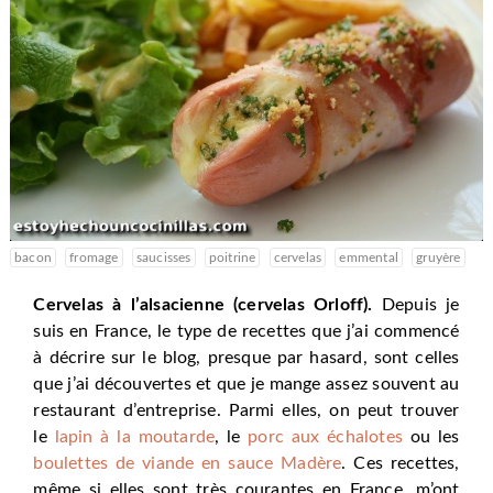
bacon
fromage
saucisses
poitrine
cervelas
emmental
gruyère
Cervelas à l’alsacienne (cervelas Orloff).
Depuis je
suis en France, le type de recettes que j’ai commencé
à décrire sur le blog, presque par hasard, sont celles
que j’ai découvertes et que je mange assez souvent au
restaurant d’entreprise. Parmi elles, on peut trouver
le
lapin à la moutarde
, le
porc aux échalotes
ou les
boulettes de viande en sauce Madère
. Ces recettes,
même si elles sont très courantes en France, m’ont