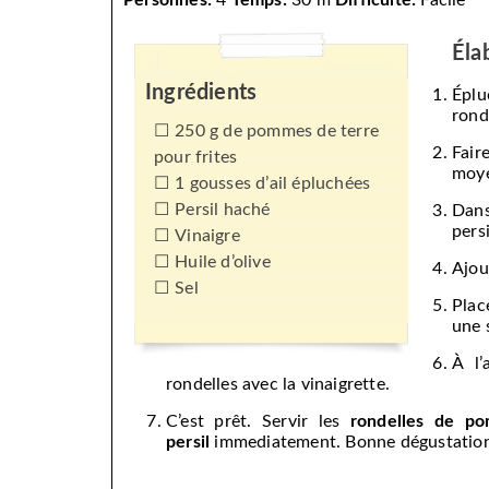
Personnes:
4
Temps:
30 m
Difficulté:
Facile
Éla
Ingrédients
Éplu
rond
250 g de pommes de terre
Fair
pour frites
moye
1 gousses d’ail épluchées
Persil haché
Dans
pers
Vinaigre
Huile d’olive
Ajou
Sel
Plac
une 
À l’
rondelles avec la vinaigrette.
C’est prêt. Servir les
rondelles de pom
persil
immediatement. Bonne dégustation