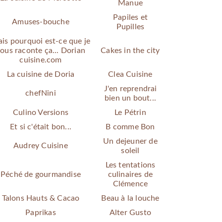
Manue
Papiles et
Amuses-bouche
Pupilles
is pourquoi est-ce que je
ous raconte ça... Dorian
Cakes in the city
cuisine.com
La cuisine de Doria
Clea Cuisine
J'en reprendrai
chefNini
bien un bout...
Culino Versions
Le Pétrin
Et si c'était bon...
B comme Bon
Un dejeuner de
Audrey Cuisine
soleil
Les tentations
Péché de gourmandise
culinaires de
Clémence
Talons Hauts & Cacao
Beau à la louche
Paprikas
Alter Gusto