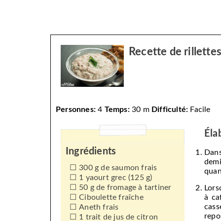
Recette de rillett
Personnes:
4
Temps:
30 m
Difficulté:
Facile
Éla
Ingrédients
Dans
demi
300 g de saumon frais
quan
1 yaourt grec (125 g)
50 g de fromage à tartiner
Lors
Ciboulette fraîche
à ca
cass
Aneth frais
repo
1 trait de jus de citron