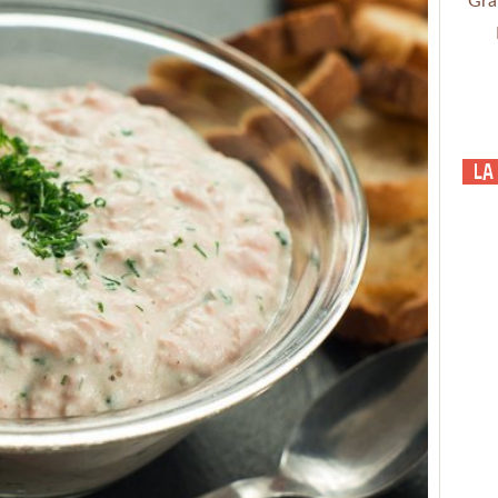
Gra
La