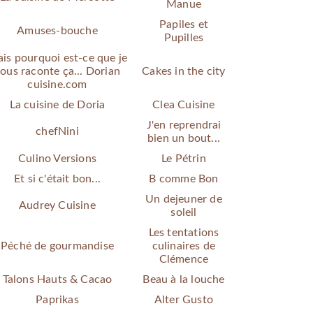
Manue
Papiles et
Amuses-bouche
Pupilles
is pourquoi est-ce que je
ous raconte ça... Dorian
Cakes in the city
cuisine.com
La cuisine de Doria
Clea Cuisine
J'en reprendrai
chefNini
bien un bout...
Culino Versions
Le Pétrin
Et si c'était bon...
B comme Bon
Un dejeuner de
Audrey Cuisine
soleil
Les tentations
Péché de gourmandise
culinaires de
Clémence
Talons Hauts & Cacao
Beau à la louche
Paprikas
Alter Gusto