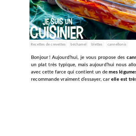
Recettes de crevettes
béchamel
blettes
cannellonis
Bonjour ! Aujourd’hui, je vous propose des
cann
un plat très typique, mais aujourd’hui nous all
avec cette farce qui contient un de
mes légumes
recommande vraiment d’essayer, car
elle est tr