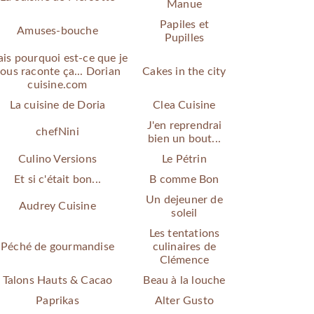
Manue
Papiles et
Amuses-bouche
Pupilles
is pourquoi est-ce que je
ous raconte ça... Dorian
Cakes in the city
cuisine.com
La cuisine de Doria
Clea Cuisine
J'en reprendrai
chefNini
bien un bout...
Culino Versions
Le Pétrin
Et si c'était bon...
B comme Bon
Un dejeuner de
Audrey Cuisine
soleil
Les tentations
Péché de gourmandise
culinaires de
Clémence
Talons Hauts & Cacao
Beau à la louche
Paprikas
Alter Gusto