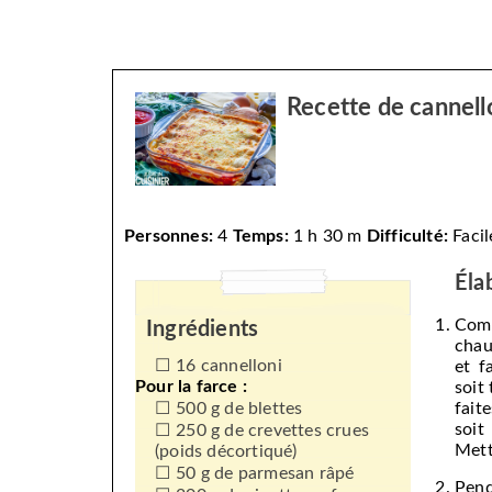
Recette de cannello
Personnes:
4
Temps:
1 h 30 m
Difficulté:
Facil
Éla
Com
Ingrédients
chau
16 cannelloni
et f
Pour la farce :
soit 
500 g de blettes
fait
soit
250 g de crevettes crues
Mett
(poids décortiqué)
50 g de parmesan râpé
Pend