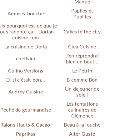
Manue
Papiles et
Amuses-bouche
Pupilles
is pourquoi est-ce que je
ous raconte ça... Dorian
Cakes in the city
cuisine.com
La cuisine de Doria
Clea Cuisine
J'en reprendrai
chefNini
bien un bout...
Culino Versions
Le Pétrin
Et si c'était bon...
B comme Bon
Un dejeuner de
Audrey Cuisine
soleil
Les tentations
Péché de gourmandise
culinaires de
Clémence
Talons Hauts & Cacao
Beau à la louche
Paprikas
Alter Gusto