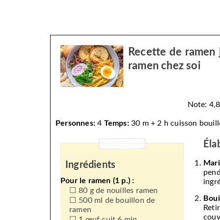
Recette de ramen 
ramen chez soi
Note: 4,8
Personnes:
4
Temps:
30 m
+ 2 h cuisson bouil
Éla
Mari
Ingrédients
pend
Pour le ramen (1 p.) :
ingr
80 g de nouilles ramen
Boui
500 ml de bouillon de
Reti
ramen
couv
1 œuf cuit 6 min