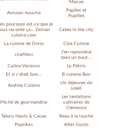
Manue
Papiles et
Amuses-bouche
Pupilles
is pourquoi est-ce que je
ous raconte ça... Dorian
Cakes in the city
cuisine.com
La cuisine de Doria
Clea Cuisine
J'en reprendrai
chefNini
bien un bout...
Culino Versions
Le Pétrin
Et si c'était bon...
B comme Bon
Un dejeuner de
Audrey Cuisine
soleil
Les tentations
Péché de gourmandise
culinaires de
Clémence
Talons Hauts & Cacao
Beau à la louche
Paprikas
Alter Gusto