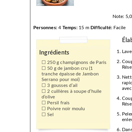
Note: 5,0
Personnes:
4
Temps:
15 m
Difficulté:
Facile
Éla
Laver
Ingrédients
Cou
250 g champignons de Paris
Rése
50 g de jambon cru (1
tranche épaisse de Jambon
Nett
Serrano pour moi)
rapi
3 gousses d’ail
avec
2 cuillères à soupe d’huile
d’olive
Cou
Persil frais
Rése
Poivre noir moulu
Pele
Sel
enle
Dans