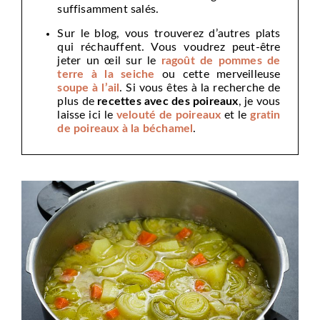
suffisamment salés.
Sur le blog, vous trouverez d’autres plats
qui réchauffent. Vous voudrez peut-être
jeter un œil sur le
ragoût de pommes de
terre à la seiche
ou cette merveilleuse
soupe à l’ail
. Si vous êtes à la recherche de
plus de
recettes avec des poireaux
, je vous
laisse ici le
velouté de poireaux
et le
gratin
de poireaux à la béchamel
.