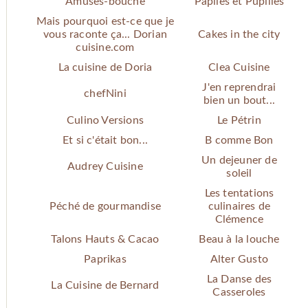
Amuses-bouche
Papiles et Pupilles
Mais pourquoi est-ce que je
vous raconte ça... Dorian
Cakes in the city
cuisine.com
La cuisine de Doria
Clea Cuisine
J'en reprendrai
chefNini
bien un bout...
Culino Versions
Le Pétrin
Et si c'était bon...
B comme Bon
Un dejeuner de
Audrey Cuisine
soleil
Les tentations
Péché de gourmandise
culinaires de
Clémence
Talons Hauts & Cacao
Beau à la louche
Paprikas
Alter Gusto
La Danse des
La Cuisine de Bernard
Casseroles