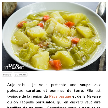
soupe
poireaux
Aujourd’hui, je vous présente une
soupe aux
poireaux, carottes et pommes de terre
. Elle est
typique de la région du
Pays basque
et de la Navarre
où on l’appelle
porrusalda
, qui en
euskera
veut dire
bouillon de poireaux
. Connaissez-vous la
porrusalda