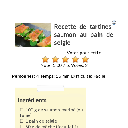
Recette de tartines
saumon au pain de
seigle
Votez pour cette !
Note: 5,00 / 5. Votes: 2
Personnes:
4
Temps:
15 min
Difficulté:
Facile
Ingrédients
100 g de saumon mariné (ou
fumé)
1 pain de seigle
50 g de mâche (facultatif)