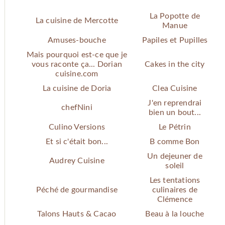
La Popotte de
La cuisine de Mercotte
Manue
Amuses-bouche
Papiles et Pupilles
Mais pourquoi est-ce que je
vous raconte ça... Dorian
Cakes in the city
cuisine.com
La cuisine de Doria
Clea Cuisine
J'en reprendrai
chefNini
bien un bout...
Culino Versions
Le Pétrin
Et si c'était bon...
B comme Bon
Un dejeuner de
Audrey Cuisine
soleil
Les tentations
Péché de gourmandise
culinaires de
Clémence
Talons Hauts & Cacao
Beau à la louche