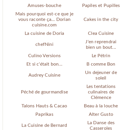
Amuses-bouche
Papiles et Pupilles
Mais pourquoi est-ce que je
vous raconte ça... Dorian
Cakes in the city
cuisine.com
La cuisine de Doria
Clea Cuisine
J'en reprendrai
chefNini
bien un bout...
Culino Versions
Le Pétrin
Et si c'était bon...
B comme Bon
Un dejeuner de
Audrey Cuisine
soleil
Les tentations
Péché de gourmandise
culinaires de
Clémence
Talons Hauts & Cacao
Beau à la louche
Paprikas
Alter Gusto
La Danse des
La Cuisine de Bernard
Casseroles