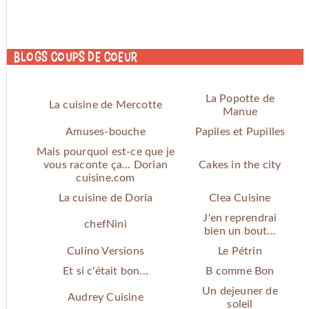
Blogs coups de coeur
La Popotte de
La cuisine de Mercotte
Manue
Amuses-bouche
Papiles et Pupilles
Mais pourquoi est-ce que je
vous raconte ça... Dorian
Cakes in the city
cuisine.com
La cuisine de Doria
Clea Cuisine
J'en reprendrai
chefNini
bien un bout...
Culino Versions
Le Pétrin
Et si c'était bon...
B comme Bon
Un dejeuner de
Audrey Cuisine
soleil