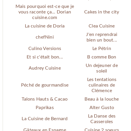
Mais pourquoi est-ce que je
vous raconte ça... Dorian
Cakes in the city
cuisine.com
La cuisine de Doria
Clea Cuisine
J'en reprendrai
chefNini
bien un bout...
Culino Versions
Le Pétrin
Et si c'était bon...
B comme Bon
Un dejeuner de
Audrey Cuisine
soleil
Les tentations
Péché de gourmandise
culinaires de
Clémence
Talons Hauts & Cacao
Beau à la louche
Paprikas
Alter Gusto
La Danse des
La Cuisine de Bernard
Casseroles
Gâteaux en Espagne
Cuisine 2 soeurs