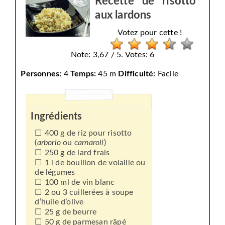
Recette de risotto
aux lardons
Votez pour cette !
Note: 3,67 / 5. Votes: 6
Personnes:
4
Temps:
45 m
Difficulté:
Facile
Ingrédients
400 g de riz pour risotto
(
arborio
ou
carnaroli
)
250 g de lard frais
1 l de bouillon de volaille ou
de légumes
100 ml de vin blanc
2 ou 3 cuillerées à soupe
d’huile d’olive
25 g de beurre
50 g de parmesan râpé