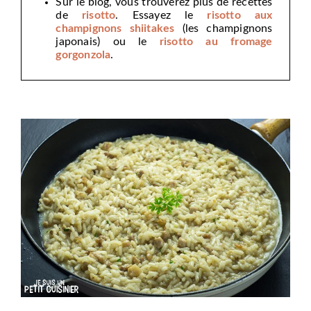
Sur le blog, vous trouverez plus de recettes
de
risotto
. Essayez le
risotto aux
champignons shiitakes
(les champignons
japonais) ou le
risotto au fromage
gorgonzola
.