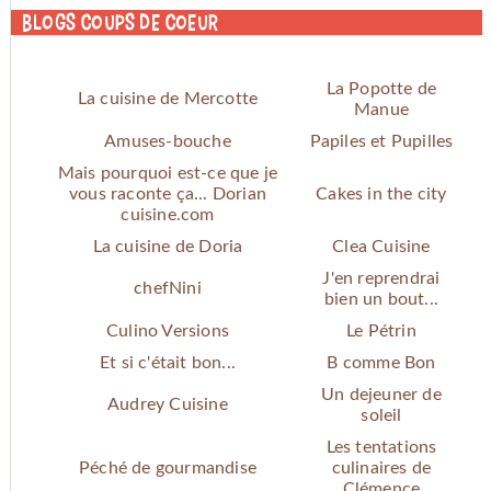
Blogs coups de coeur
La Popotte de
La cuisine de Mercotte
Manue
Amuses-bouche
Papiles et Pupilles
Mais pourquoi est-ce que je
vous raconte ça... Dorian
Cakes in the city
cuisine.com
La cuisine de Doria
Clea Cuisine
J'en reprendrai
chefNini
bien un bout...
Culino Versions
Le Pétrin
Et si c'était bon...
B comme Bon
Un dejeuner de
Audrey Cuisine
soleil
Les tentations
Péché de gourmandise
culinaires de
Clémence