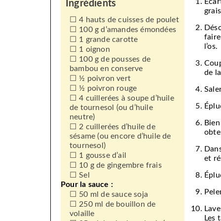
Écar
Ingrédients
grais
4 hauts de cuisses de poulet
Déso
100 g d’amandes émondées
fair
1 grande carotte
l’os.
1 oignon
100 g de pousses de
Coup
bambou en conserve
de l
½ poivron vert
½ poivron rouge
Sale
4 cuillerées à soupe d’huile
Éplu
de tournesol (ou d’huile
neutre)
Bien
2 cuillerées d’huile de
obte
sésame (ou encore d’huile de
tournesol)
Dans
1 gousse d’ail
et ré
10 g de gingembre frais
Sel
Éplu
Pour la sauce :
Pele
50 ml de sauce soja
250 ml de bouillon de
Lave
volaille
Les 