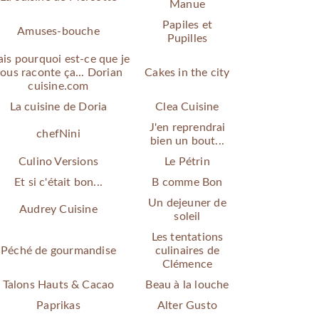
Manue
Papiles et
Amuses-bouche
Pupilles
is pourquoi est-ce que je
ous raconte ça... Dorian
Cakes in the city
cuisine.com
La cuisine de Doria
Clea Cuisine
J'en reprendrai
chefNini
bien un bout...
Culino Versions
Le Pétrin
Et si c'était bon...
B comme Bon
Un dejeuner de
Audrey Cuisine
soleil
Les tentations
Péché de gourmandise
culinaires de
Clémence
Talons Hauts & Cacao
Beau à la louche
Paprikas
Alter Gusto