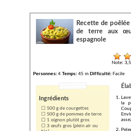
Recette de poêlée
de terre aux œuf
espagnole
Note: 3,5
Personnes:
4
Temps:
45 m
Difficulté:
Facile
Éla
Lave
Ingrédients
la p
500 g de courgettes
Coup
500 g de pommes de terre
Envi
asse
1 oignon plutôt gros
3 œufs gros (plein air ou
Pele