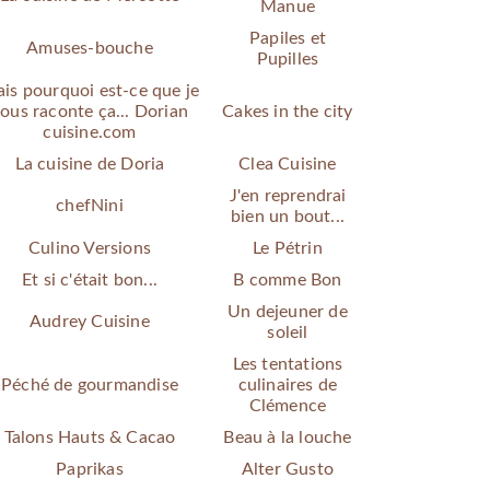
Manue
Papiles et
Amuses-bouche
Pupilles
is pourquoi est-ce que je
ous raconte ça... Dorian
Cakes in the city
cuisine.com
La cuisine de Doria
Clea Cuisine
J'en reprendrai
chefNini
bien un bout...
Culino Versions
Le Pétrin
Et si c'était bon...
B comme Bon
Un dejeuner de
Audrey Cuisine
soleil
Les tentations
Péché de gourmandise
culinaires de
Clémence
Talons Hauts & Cacao
Beau à la louche
Paprikas
Alter Gusto