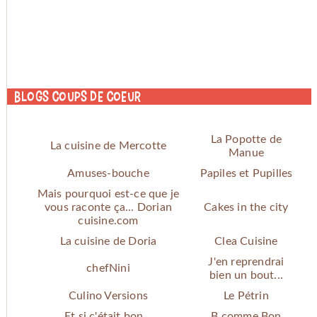
Blogs coups de coeur
La Popotte de
La cuisine de Mercotte
Manue
Amuses-bouche
Papiles et Pupilles
Mais pourquoi est-ce que je
vous raconte ça... Dorian
Cakes in the city
cuisine.com
La cuisine de Doria
Clea Cuisine
J'en reprendrai
chefNini
bien un bout...
Culino Versions
Le Pétrin
Et si c'était bon...
B comme Bon