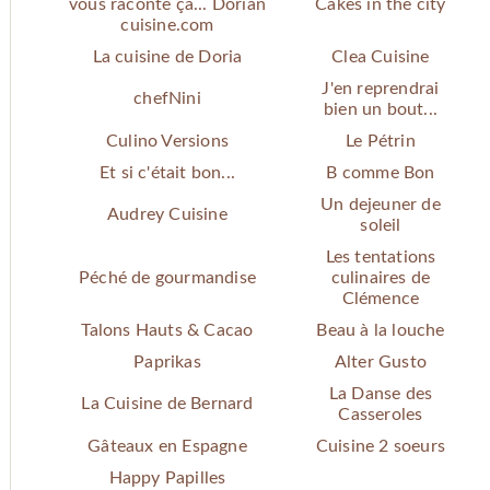
vous raconte ça... Dorian
Cakes in the city
cuisine.com
La cuisine de Doria
Clea Cuisine
J'en reprendrai
chefNini
bien un bout...
Culino Versions
Le Pétrin
Et si c'était bon...
B comme Bon
Un dejeuner de
Audrey Cuisine
soleil
Les tentations
Péché de gourmandise
culinaires de
Clémence
Talons Hauts & Cacao
Beau à la louche
Paprikas
Alter Gusto
La Danse des
La Cuisine de Bernard
Casseroles
Gâteaux en Espagne
Cuisine 2 soeurs
Happy Papilles