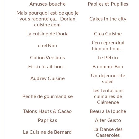
Amuses-bouche
Papiles et Pupilles
Mais pourquoi est-ce que je
vous raconte ça... Dorian
Cakes in the city
cuisine.com
La cuisine de Doria
Clea Cuisine
J'en reprendrai
chefNini
bien un bout...
Culino Versions
Le Pétrin
Et si c'était bon...
B comme Bon
Un dejeuner de
Audrey Cuisine
soleil
Les tentations
Péché de gourmandise
culinaires de
Clémence
Talons Hauts & Cacao
Beau à la louche
Paprikas
Alter Gusto
La Danse des
La Cuisine de Bernard
Casseroles