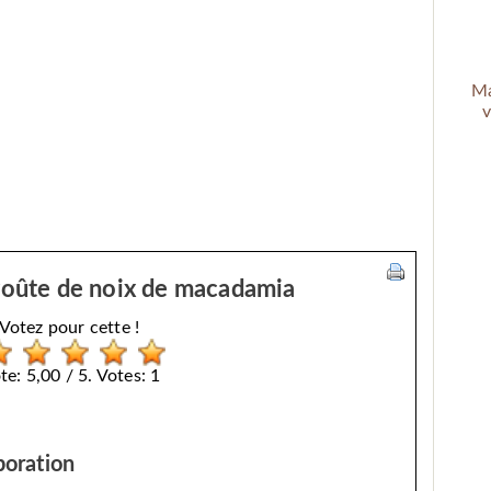
Ma
v
roûte de noix de macadamia
Votez pour cette !
te: 5,00 / 5. Votes: 1
boration