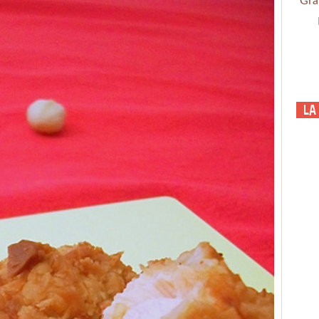
Gra
La