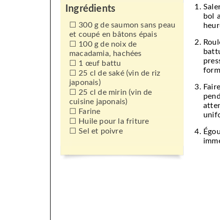
Sale
Ingrédients
bol 
300 g de saumon sans peau
heur
et coupé en bâtons épais
Roul
100 g de noix de
batt
macadamia, hachées
pres
1 œuf battu
form
25 cl de saké (vin de riz
japonais)
Fair
25 cl de mirin (vin de
pend
cuisine japonais)
atte
Farine
unif
Huile pour la friture
Sel et poivre
Égo
immé