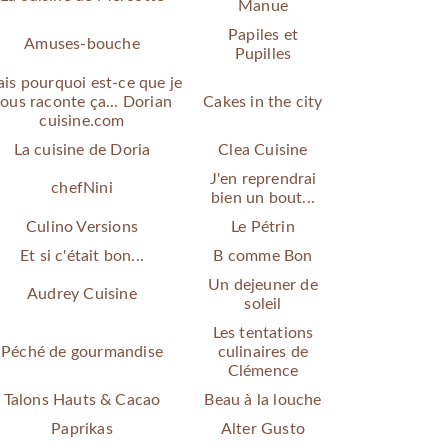
Manue
Papiles et
Amuses-bouche
Pupilles
is pourquoi est-ce que je
ous raconte ça... Dorian
Cakes in the city
cuisine.com
La cuisine de Doria
Clea Cuisine
J'en reprendrai
chefNini
bien un bout...
Culino Versions
Le Pétrin
Et si c'était bon...
B comme Bon
Un dejeuner de
Audrey Cuisine
soleil
Les tentations
Péché de gourmandise
culinaires de
Clémence
Talons Hauts & Cacao
Beau à la louche
Paprikas
Alter Gusto