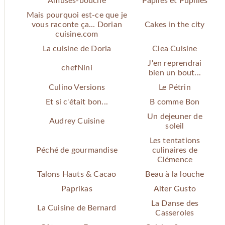
Amuses-bouche
Papiles et Pupilles
Mais pourquoi est-ce que je
vous raconte ça... Dorian
Cakes in the city
cuisine.com
La cuisine de Doria
Clea Cuisine
J'en reprendrai
chefNini
bien un bout...
Culino Versions
Le Pétrin
Et si c'était bon...
B comme Bon
Un dejeuner de
Audrey Cuisine
soleil
Les tentations
Péché de gourmandise
culinaires de
Clémence
Talons Hauts & Cacao
Beau à la louche
Paprikas
Alter Gusto
La Danse des
La Cuisine de Bernard
Casseroles