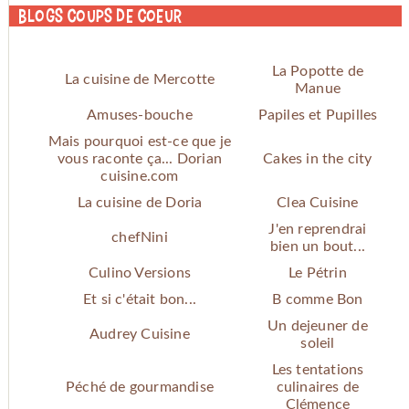
Blogs coups de coeur
La Popotte de
La cuisine de Mercotte
Manue
Amuses-bouche
Papiles et Pupilles
Mais pourquoi est-ce que je
vous raconte ça... Dorian
Cakes in the city
cuisine.com
La cuisine de Doria
Clea Cuisine
J'en reprendrai
chefNini
bien un bout...
Culino Versions
Le Pétrin
Et si c'était bon...
B comme Bon
Un dejeuner de
Audrey Cuisine
soleil
Les tentations
Péché de gourmandise
culinaires de
Clémence