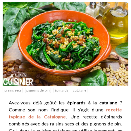
raisins secs
pignons de pin
épinards
catalane
Avez-vous déjà goûté les
épinards à la catalane
?
Comme son nom l’indique, il s’agit d’une
recette
typique de la Catalogne
. Une recette d’épinards
combinés avec des raisins secs et des pignons de pin.
Oui, dans la cuisine catalane on utilise largement les