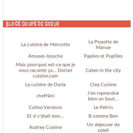
Blogs coups de coeur
La Popotte de
La cuisine de Mercotte
Manue
Amuses-bouche
Papiles et Pupilles
Mais pourquoi est-ce que je
vous raconte ça... Dorian
Cakes in the city
cuisine.com
La cuisine de Doria
Clea Cuisine
J'en reprendrai
chefNini
bien un bout...
Culino Versions
Le Pétrin
Et si c'était bon...
B comme Bon
Un dejeuner de
Audrey Cuisine
soleil