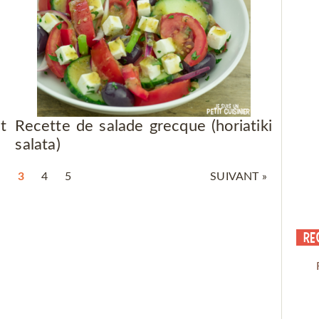
t
Recette de salade grecque (horiatiki
salata)
2
3
4
5
SUIVANT »
Re