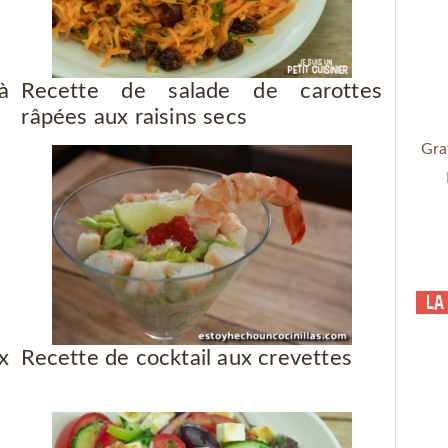
à
Recette de salade de carottes
râpées aux raisins secs
Gra
La
x
Recette de cocktail aux crevettes