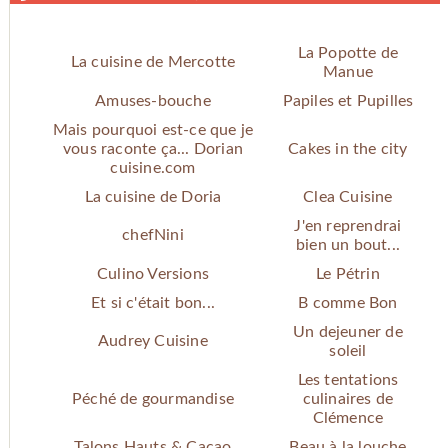
La Popotte de
La cuisine de Mercotte
Manue
Amuses-bouche
Papiles et Pupilles
Mais pourquoi est-ce que je
vous raconte ça... Dorian
Cakes in the city
cuisine.com
La cuisine de Doria
Clea Cuisine
J'en reprendrai
chefNini
bien un bout...
Culino Versions
Le Pétrin
Et si c'était bon...
B comme Bon
Un dejeuner de
Audrey Cuisine
soleil
Les tentations
Péché de gourmandise
culinaires de
Clémence
Talons Hauts & Cacao
Beau à la louche