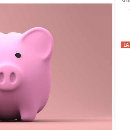
Gra
La