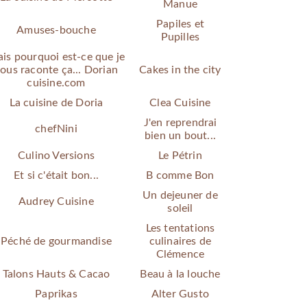
Manue
Papiles et
Amuses-bouche
Pupilles
is pourquoi est-ce que je
ous raconte ça... Dorian
Cakes in the city
cuisine.com
La cuisine de Doria
Clea Cuisine
J'en reprendrai
chefNini
bien un bout...
Culino Versions
Le Pétrin
Et si c'était bon...
B comme Bon
Un dejeuner de
Audrey Cuisine
soleil
Les tentations
Péché de gourmandise
culinaires de
Clémence
Talons Hauts & Cacao
Beau à la louche
Paprikas
Alter Gusto